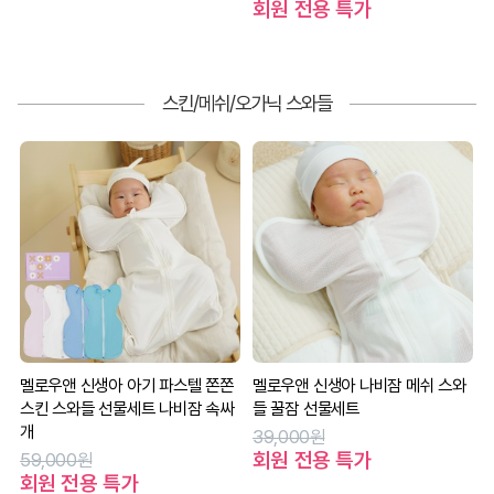
회원 전용 특가
스킨/메쉬/오가닉 스와들
멜로우앤 신생아 아기 파스텔 쫀쫀
멜로우앤 신생아 나비잠 메쉬 스와
스킨 스와들 선물세트 나비잠 속싸
들 꿀잠 선물세트
개
39,000원
회원 전용 특가
59,000원
회원 전용 특가