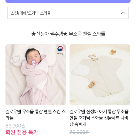
스킨/메쉬/오가닉 스와들
★신생아 필수템★ 무소음 엔젤 스와들
멜로우앤 무소음 통잠 엔젤 스킨 스
멜로우앤 신생아 아기 통잠 무소음
와들
엔젤 오가닉 스와들 선물세트 나비
잠 속싸개
89,000원
회원 전용 특가
79,000원