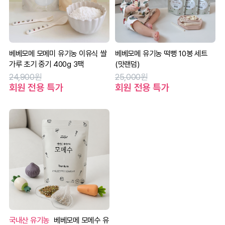
베베모메 모메미 유기농 이유식 쌀
베베모메 유기농 떡뻥 10봉 세트
가루 초기 중기 400g 3팩
(맛랜덤)
24,900원
25,000원
회원 전용 특가
회원 전용 특가
국내산 유기농
베베모메 모메수 유