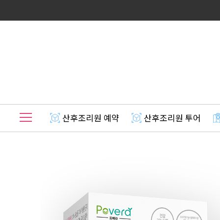
산후조리원 예약
산후조리원 투어