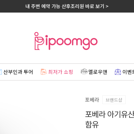
내 주변 예약 가능 산후조리원 바로 보기 >
산부인과 투어
최저가 쇼핑
멜로우앤
이벤
포베라
브랜드샵
포베라 아기유산
함유