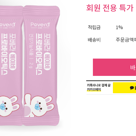
회원 전용 특가
적립금
1%
배송비
주문금액에
바