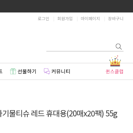
로그인
회원가입
마이페이지
장바구니
트
선물하기
커뮤니티
퀸스클럽
기물티슈 레드 휴대용(20매x20팩) 55g