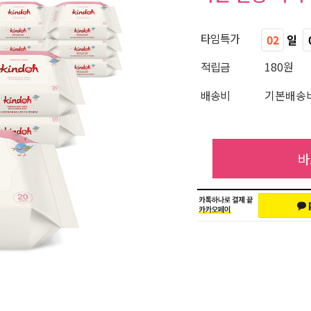
타임특가
02
일
적립금
180원
배송비
기본배송비
바