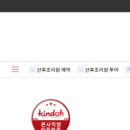
산후조리원 예약
산후조리원 투어