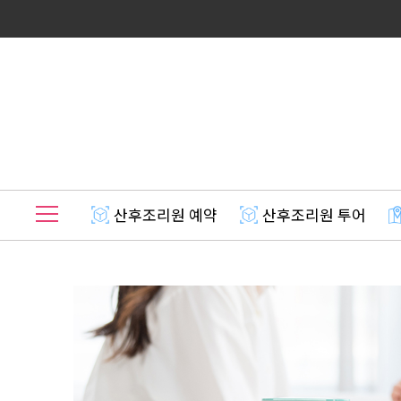
산후조리원 예약
산후조리원 투어