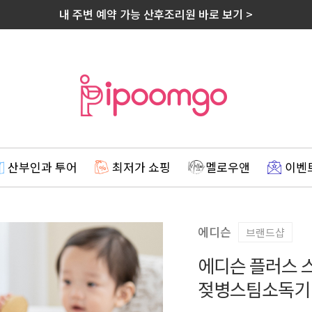
내 주변 예약 가능 산후조리원 바로 보기 >
산부인과 투어
최저가 쇼핑
멜로우앤
이벤
에디슨
브랜드샵
에디슨 플러스 
젖병스팀소독기