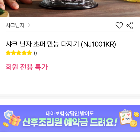
샤크닌자
샤크 닌자 초퍼 만능 다지기 (NJ1001KR)
()
회원 전용 특가
장
샤크 닌자 초퍼 만능 다지기 (NJ1001KR)
바
선
구
물
+1
-1
79,900
원
니
하
기
원
79,900
총 상품 금액