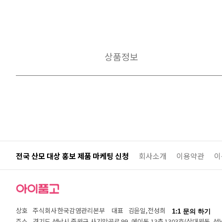
상품정보
전국 산모 대상 홍보 제품 마케팅 신청
회사소개
이용약관
이
상호
주식회사 한국감염관리본부
대표
김윤일,전성희
1:1 문의 하기
주소
경기도 성남시 중원구 사기막골로 99, 에이동 13층 1303호(상대원동,