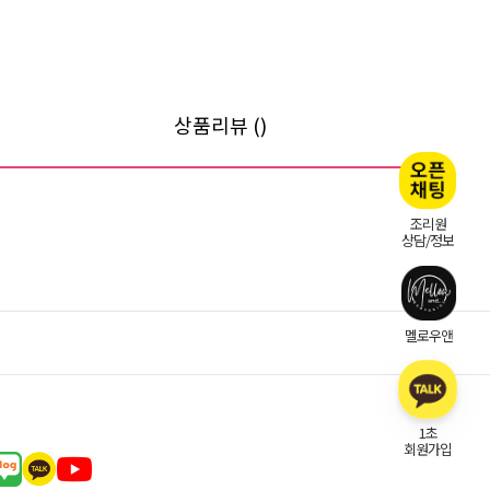
상품리뷰 ()
조리원
상담/정보
멜로우앤
1초
회원가입