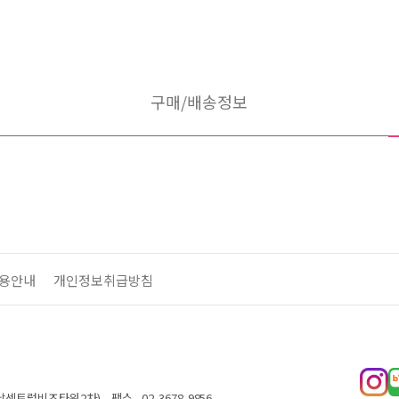
구매/배송정보
용안내
개인정보취급방침
 성남센트럴비즈타워2차)
팩스
02-3678-9856