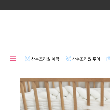
산후조리원 예약
산후조리원 투어