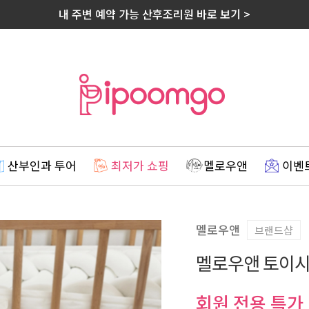
내 주변 예약 가능 산후조리원 바로 보기 >
산부인과 투어
최저가 쇼핑
멜로우앤
이벤
멜로우앤
브랜드샵
멜로우앤 토이
회원 전용 특가