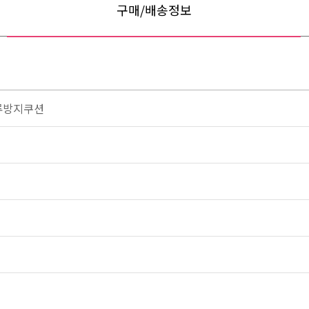
구매/배송정보
류방지쿠션