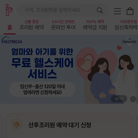
지역, 조리원명을 입력하세요.
선물 증정
24시간 언제든
100% 혜택
100명추첨
홈
조리원 예약
온라인 투어
예약금 지원
임신축하박
퀸즈마리산후조리원 예약 대기 신청해요.
루나산후조리원 만실이던데ㅠ 혹시 몰라 대기 걸어봐요
+
2
/
10
시온산후조리원 대기걸어요
쉼산후조리원 대기 신청합니다.
한아름프리미엄산후조리원 대기 신청(자리비면 예약할게요)
산후조리원 예약 대기 신청
퀸즈마리산후조리원 예약 대기 신청해요.