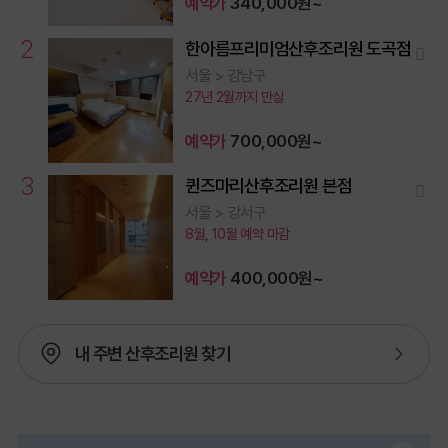
예약가
340,000원~
2
2
한아름프리미엄산후조리원 도곡점
서울 > 강남구
27년 2월까지 만실
예약가
700,000원~
3
3
퀸즈마리산후조리원 본점
서울 > 강서구
8월, 10월 예약 마감
예약가
400,000원~
내 주변 산후조리원 찾기