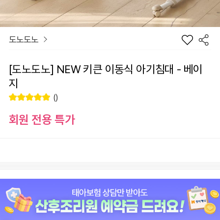
도노도노
[도노도노] NEW 키큰 이동식 아기침대 - 베이
지
()
회원 전용 특가
장
[도노도노] NEW 키큰 이동식 아기침대 - 베이지
바
선
구
물
+1
-1
280,000
원
니
하
기