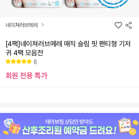
네이쳐러브메레
[4팩]네이쳐러브메레 매직 슬림 핏 팬티형 기저
귀 4팩 모음전
()
회원 전용 특가
장
사이즈 선택
바
선
구
물
니
하
원
0
총 상품 금액
기