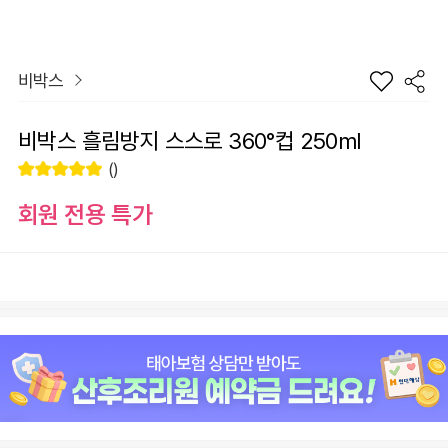
비박스
비박스 흘림방지 스스로 360°컵 250ml
()
회원 전용 특가
옵션
원
0
총 상품 금액