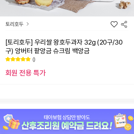
토리호두
[토리호두] 우리쌀 왕호두과자 32g (20구/30
구) 앙버터 팥앙금 슈크림 백앙금
()
회원 전용 특가
장
옵션
바
선
구
물
니
하
원
0
총 상품 금액
기