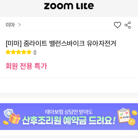
미마
[미마] 줌라이트 밸런스바이크 유아자전거
()
회원 전용 특가
장
옵션
바
선
구
물
니
하
원
0
총 상품 금액
기