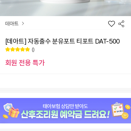
데아트
[데아트] 자동출수 분유포트 티포트 DAT-500
()
회원 전용 특가
장
[데아트] 자동출수 분유포트 티포트 DAT-500
바
선
구
물
+1
-1
69,800
원
니
하
기
원
69,800
총 상품 금액