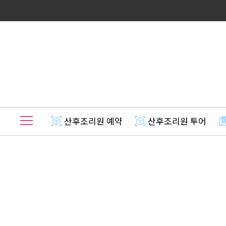
산후조리원 예약
산후조리원 투어