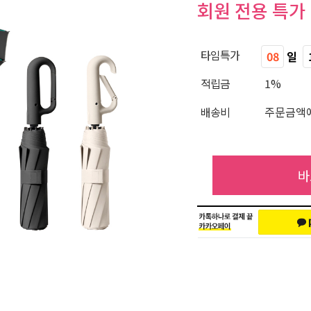
회원 전용 특가
타임특가
08
일
적립금
1%
배송비
주문금액에
바