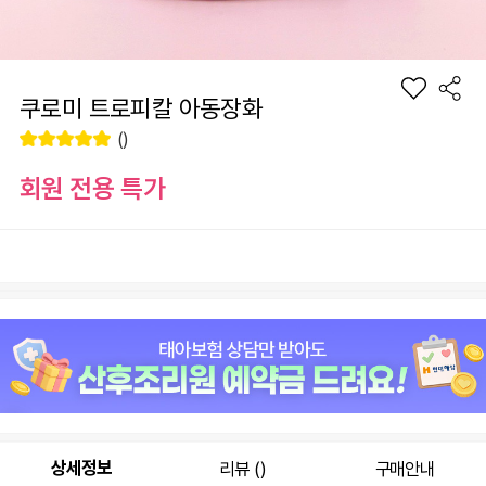
쿠로미 트로피칼 아동장화
()
회원 전용 특가
장
사이즈
바
선
구
물
니
하
원
0
총 상품 금액
기
상세정보
리뷰 ()
구매안내