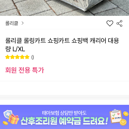
롤리클
롤리클 롤링카트 쇼핑카트 쇼핑백 캐리어 대용
량 L/XL
()
회원 전용 특가
장
옵션
바
선
구
물
니
하
색상
기