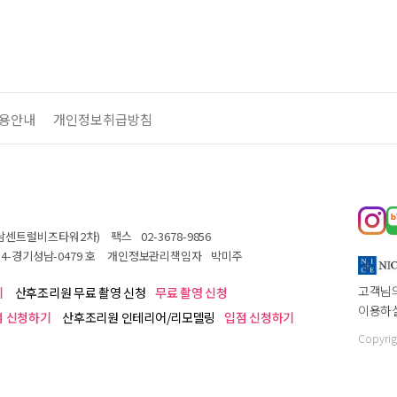
용안내
개인정보취급방침
 성남센트럴비즈타워2차)
팩스
02-3678-9856
14-경기성남-0479 호
개인정보관리책임자
박미주
고객님의
기
산후조리원 무료 촬영 신청
무료 촬영 신청
이용하실
점 신청하기
산후조리원 인테리어/리모델링
입점 신청하기
Copyrig
 상품정보, 거래에 대한 책임을 지지 않습니다.
 판매한 상품은 책임을 부담합니다.)