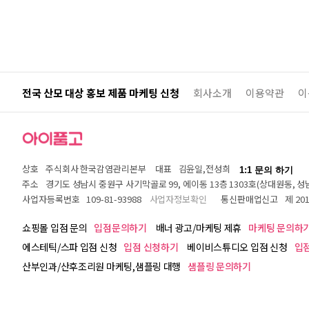
전국 산모 대상 홍보 제품 마케팅 신청
회사소개
이용약관
이
상호
주식회사 한국감염관리본부
대표
김윤일,전성희
1:1 문의 하기
주소
경기도 성남시 중원구 사기막골로 99, 에이동 13층 1303호(상대원동,
사업자등록번호
109-81-93988
사업자정보확인
통신판매업신고
제 20
쇼핑몰 입점 문의
입점문의하기
배너 광고/마케팅 제휴
마케팅 문의하
에스테틱/스파 입점 신청
입점 신청하기
베이비스튜디오 입점 신청
입
산부인과/산후조리원 마케팅,샘플링 대행
샘플링 문의하기
아이품고는 통신판매중개자로서 거래 당사자가 아니므로, 업체 배송 상품의 경우
각 상품 페이지에서 상세 내용을 확인하시기 바랍니다. (단, 판매자로서 등록 및