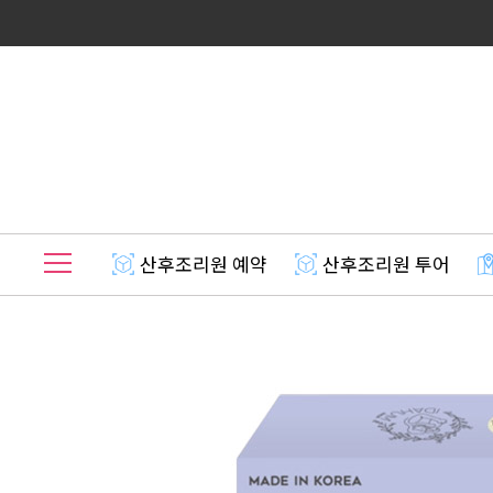
산후조리원 예약
산후조리원 투어