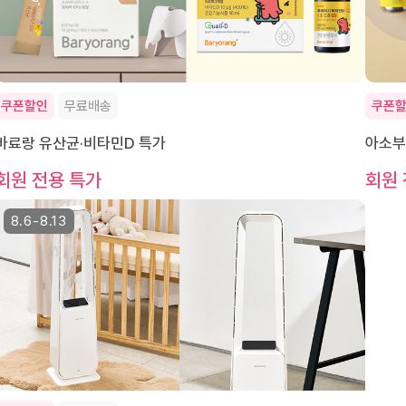
쿠폰할인
무료배송
쿠폰
바료랑 유산균·비타민D 특가
아소부
회원 전용 특가
회원 
8.6-8.13