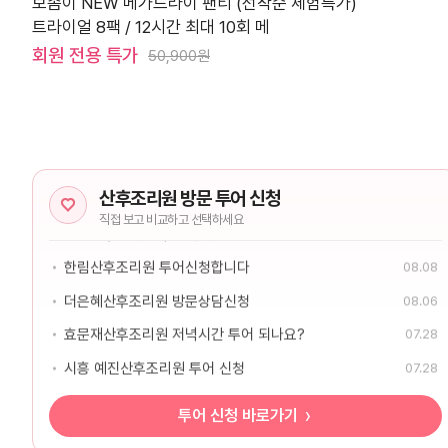
보솜이 NEW 메가드라이 팬티 (선착순 체험특가)
트라이얼 8팩 / 12시간 최대 10회 메
회원 전용 특가
50,900원
산후조리원 방문 투어 신청
한림산후조리원 투어신청합니다
08.08
더은혜산후조리원 방문상담신청
08.06
효문재산후조리원 저녁시간 투어 되나요?
07.28
시흥 예진산후조리원 투어 신청
07.28
베베산후조리원 주말 투어 신청
07.27
투어 신청 바로가기