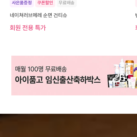
사은품증정
쿠폰할인
무료배송
네이쳐러브메레 순면 건티슈
회원 전용 특가