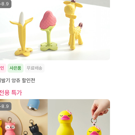
-8.9
할인
사은품
무료배송
치발기 앙쥬 할인전
전용 특가
-8.9