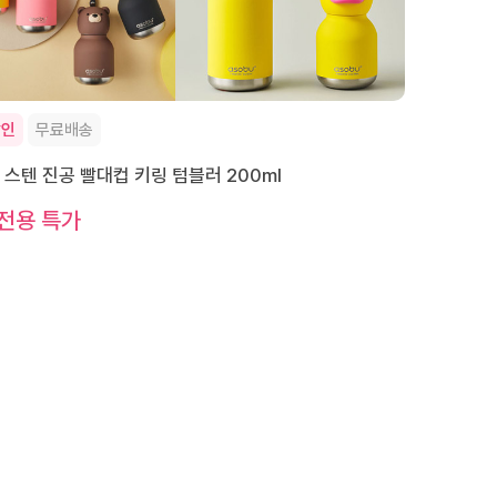
할인
무료배송
 스텐 진공 빨대컵 키링 텀블러 200ml
전용 특가