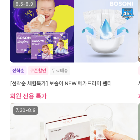
8.5-8.9
선착순
쿠폰할인
무료배송
[선착순 체험특가] 보솜이 NEW 메가드라이 팬티
회원 전용 특가
7.30-8.9