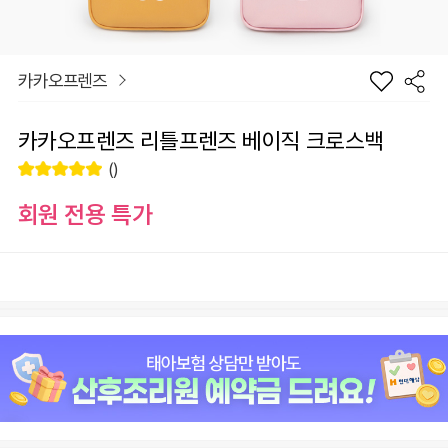
카카오프렌즈
카카오프렌즈 리틀프렌즈 베이직 크로스백
()
회원 전용 특가
장
디자인
바
선
구
물
니
하
원
0
기
총 상품 금액