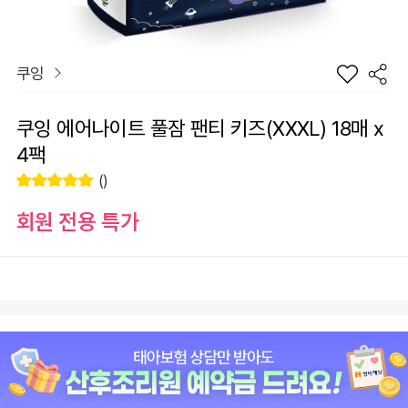
쿠잉
쿠잉 에어나이트 풀잠 팬티 키즈(XXXL) 18매 x
4팩
()
회원 전용 특가
장
쿠잉 에어나이트 풀잠 팬티 키즈(XXXL) 18매 x 4팩
바
선
구
물
+1
-1
42,900
원
니
하
기