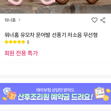
워너홈
워너홈 유모차 문어발 선풍기 저소음 무선형
()
회원 전용 특가
장
제품 선택
바
선
구
물
니
하
원
0
기
총 상품 금액