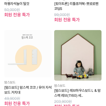
하뚱자석놀이 탈것
[토이트론] 리틀퓨처북-뽀로로펜
코딩S
50,000원
회원 전용 특가
99,000원
회원 전용 특가
맘스보드
맘스보드
[맘스보드] 맘스랙 코코 / 유아 자석
[맘스보드] 레브하우스보드 L & 맘
보드 거치대
스랙 레브(1160) 세..
49,900원
203,900원
회원 전용 특가