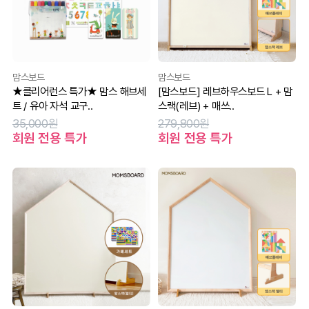
맘스보드
맘스보드
★클리어런스 특가★ 맘스 해브세
[맘스보드] 레브하우스보드 L + 맘
트 / 유아 자석 교구..
스랙(레브) + 매쓰..
35,000원
279,800원
회원 전용 특가
회원 전용 특가