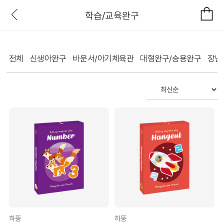
학습/교육완구
전체
신생아완구
바운서/아기체육관
대형완구/승용완구
장난
하뚱
하뚱