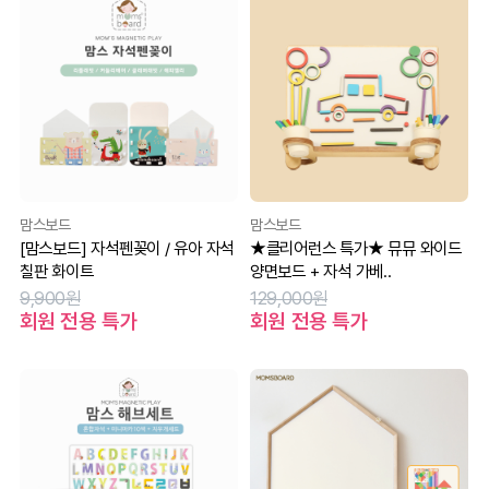
맘스보드
맘스보드
[맘스보드] 자석펜꽂이 / 유아 자석
★클리어런스 특가★ 뮤뮤 와이드
칠판 화이트
양면보드 + 자석 가베..
9,900원
129,000원
회원 전용 특가
회원 전용 특가