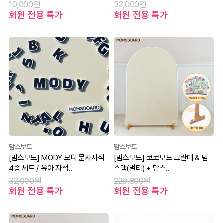
10,000원
32,000원
회원 전용 특가
회원 전용 특가
맘스보드
맘스보드
[맘스보드] MODY 모디 문자자석
[맘스보드] 코코보드 그란데 & 맘
4종 세트 / 유아 자석..
스랙(멀티) + 맘스..
32,000원
229,800원
회원 전용 특가
회원 전용 특가