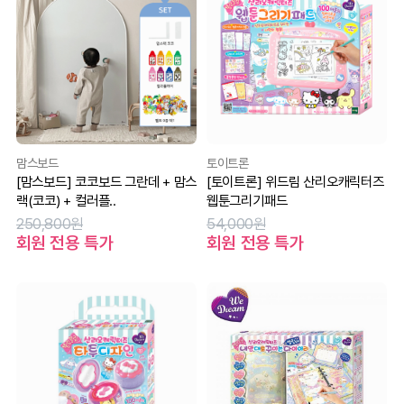
맘스보드
토이트론
[맘스보드] 코코보드 그란데 + 맘스
[토이트론] 위드림 산리오캐릭터즈
랙(코코) + 컬러플..
웹툰그리기패드
250,800원
54,000원
회원 전용 특가
회원 전용 특가