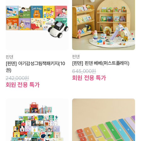
핀덴
핀덴
[핀덴] 핀덴 베베(퍼스트플레이)
[핀덴] 아기감성그림책패키지(10
권)
645,000원
회원 전용 특가
242,000원
회원 전용 특가