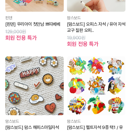
핀덴
맘스보드
[핀덴] 우리아이 첫만남 쁘띠베베
[맘스보드] 오피스 자석 / 유아 자석
교구 칠판 오피..
129,000원
회원 전용 특가
19,900원
회원 전용 특가
맘스보드
맘스보드
[맘스보드] 맘스 해피스마일자석
[맘스보드] 펠트자석 9종 택1 / 유