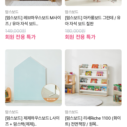
맘스보드
맘스보드
[맘스보드] 레브하우스보드 M사이
[맘스보드] 마카롱보드 그란데 / 유
즈 / 유아 자석 보드..
아 자석 보드 칠판
149,000원
180,000원
회원 전용 특가
회원 전용 특가
맘스보드
맘스보드
[맘스보드] 제제하우스보드 L사이
[맘스보드] 리셰Riche 1100 (화이
즈 + 맘스랙(제제)..
트) 전면책장 / 원목..