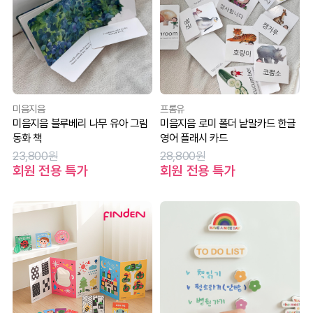
미음지음
프롬유
미음지음 블루베리 나무 유아 그림
미음지음 로미 폴더 낱말카드 한글
동화 책
영어 플래시 카드
23,800원
28,800원
회원 전용 특가
회원 전용 특가