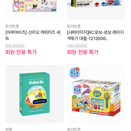
토이트론
토이트론
[아쿠아비즈] 산리오 캐릭터즈 세
[샤퍼이미지]RC로보-로보 레이지
트
격투기 대결-1212006..
55,000원
110,000원
회원 전용 특가
회원 전용 특가
하뚱
토이트론