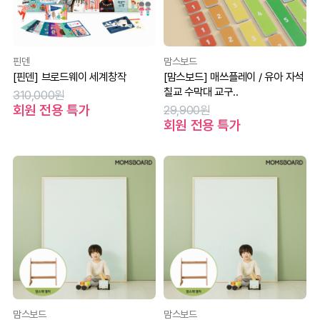
핀덴
맘스보드
[핀덴] 브로드웨이 세계창작
[맘스보드] 매쓰플레이 / 유아 자석
칠교 수막대 교구..
310,000원
회원 전용 특가
29,900원
회원 전용 특가
맘스보드
맘스보드