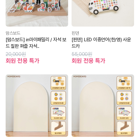
맘스보드
핀덴
[맘스보드] in마이패밀리 / 자석 보
[핀덴] LED 이중언어(한/영) 사운
드 칠판 퍼즐 자석..
드카
20,000원
55,000원
회원 전용 특가
회원 전용 특가