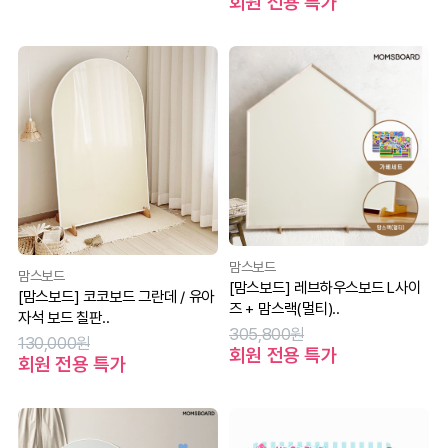
회원 전용 특가
맘스보드
맘스보드
[맘스보드] 레브하우스보드 L사이
[맘스보드] 코코보드 그란데 / 유아
즈 + 맘스랙(멀티)..
자석 보드 칠판..
305,800원
130,000원
회원 전용 특가
회원 전용 특가