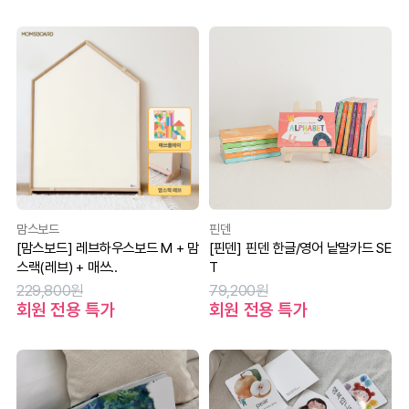
맘스보드
핀덴
[맘스보드] 레브하우스보드 M + 맘
[핀덴] 핀덴 한글/영어 낱말카드 SE
스랙(레브) + 매쓰..
T
229,800원
79,200원
회원 전용 특가
회원 전용 특가