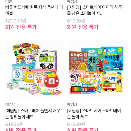
버들
예림당
버들 버드베베 원목 좌식 독서대 테
[예림당] 스마트베어 아이의 하루
이블
를 담은 소리놀이 세..
120,000원
61,000원
회원 전용 특가
회원 전용 특가
예림당
예림당
[예림당] 스마트베어 놀면서 배우
[예림당] 스마트베어 스마트베어
는 창의놀이 세트
손 놀이 세트
61,000원
61,000원
회원 전용 특가
회원 전용 특가