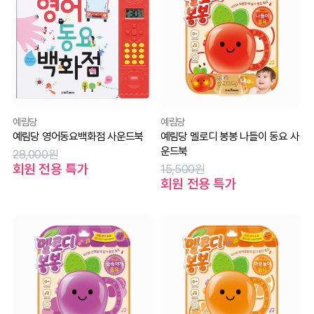
예림당
예림당
예림당 영어동요백화점 사운드북
예림당 멜로디 봉봉 나들이 동요 사
운드북
28,000원
회원 전용 특가
15,500원
회원 전용 특가