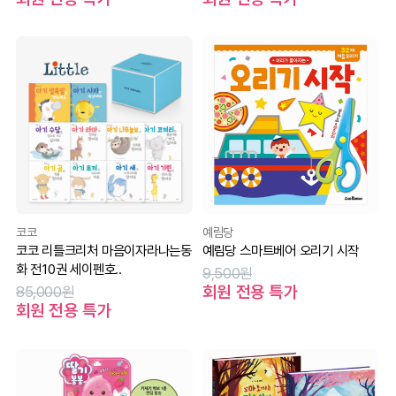
코코
예림당
코코 리틀크리처 마음이자라나는동
예림당 스마트베어 오리기 시작
화 전10권 세이펜호..
9,500원
회원 전용 특가
85,000원
회원 전용 특가