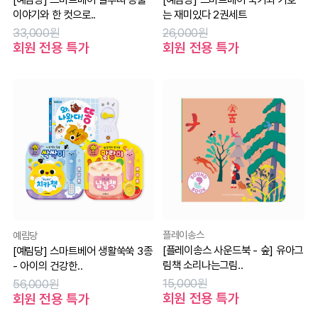
이야기와 한 컷으로..
는 재미있다 2권세트
33,000원
26,000원
회원 전용 특가
회원 전용 특가
플레이송스
예림당
[플레이송스 사운드북 - 숲] 유아그
[예림당] 스마트베어 생활쑥쑥 3종
림책 소리나는그림..
- 아이의 건강한..
15,000원
56,000원
회원 전용 특가
회원 전용 특가