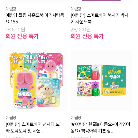
예림당
예림당
예림당 튤립 사운드북 아기사랑동
[예림당] 스마트베어 북치기 박치
요 155
기 사운드북
18,500원
28,000원
회원 전용 특가
회원 전용 특가
예림당
예림당
[예림당] 스마트베어 천사의 노래
★예림당 한글놀이동요+아기영어
와 토닥토닥 첫 사운..
동요+책육아의 기본 상..