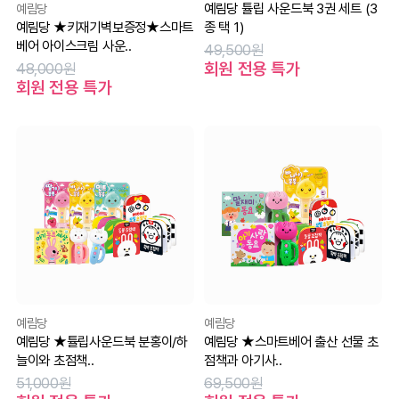
예림당 튤립 사운드북 3권 세트 (3
예림당
예림당 ★키재기벽보증정★스마트
종 택 1)
베어 아이스크림 사운..
49,500원
회원 전용 특가
48,000원
회원 전용 특가
예림당
예림당
예림당 ★튤립사운드북 분홍이/하
예림당 ★스마트베어 출산 선물 초
늘이와 초점책..
점책과 아기사..
51,000원
69,500원