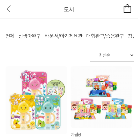
도서
전체
신생아완구
바운서/아기체육관
대형완구/승용완구
장난
예림당