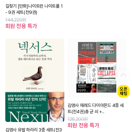
길찾기 [만화]나이트런 나이트폴 1
- 9권 세트(전9권)
144,220원
회원 전용 특가
김영사 재레드 다이아몬드 4종 세
트(전4권)총 균 쇠 +..
126,200원
회원 전용 특가
김영사 유발 하라리 3종 세트(전3