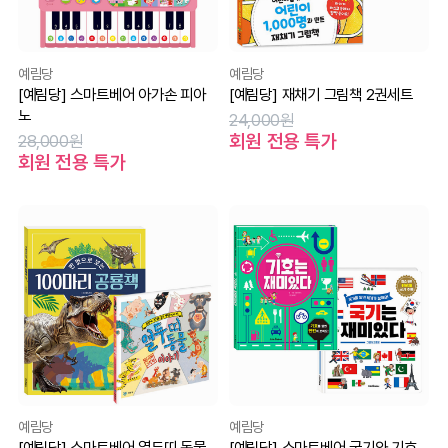
예림당
예림당
[예림당] 스마트베어 아가손 피아
[예림당] 재채기 그림책 2권세트
노
24,000원
회원 전용 특가
28,000원
회원 전용 특가
예림당
예림당
[예림당] 스마트베어 열두띠 동물
[예림당] 스마트베어 국기와 기호