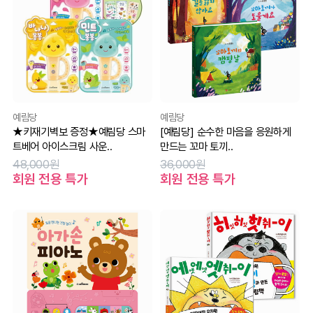
예림당
예림당
★키재기벽보 증정★예림당 스마
[예림당] 순수한 마음을 응원하게
트베어 아이스크림 사운..
만드는 꼬마 토끼..
48,000원
36,000원
회원 전용 특가
회원 전용 특가