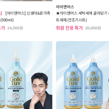
아이앤어스
]
[아이앤어스] 신생아&온가족
★아이앤어스 세탁세제 골라담기 
500ml)
트세제/건조기시트)
특가
회원 전용 특가
14,900원
20,000원