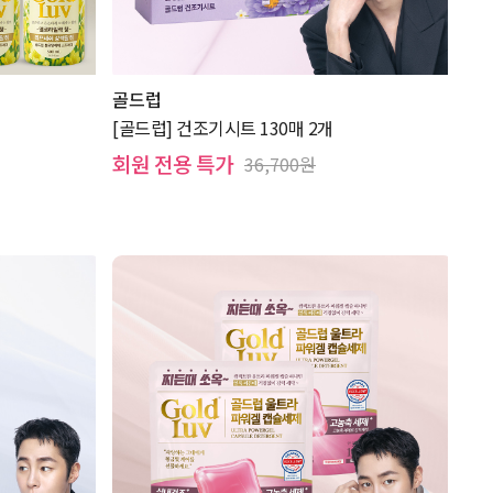
골드럽
[골드럽] 건조기시트 130매 2개
회원 전용 특가
36,700원