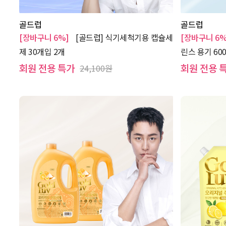
골드럽
골드럽
[장바구니 6%]
[골드럽] 식기세척기용 캡슐세
[장바구니 6%
제 30개입 2개
린스 용기 600
회원 전용 특가
회원 전용 
24,100원