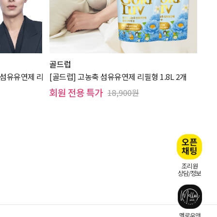
골드럽
 섬유유연제 리
[골드럽] 고농축 섬유유연제 리필형 1.8L 2개
회원 전용 특가
18,900원
조리원
상담/정보
멜로우앤