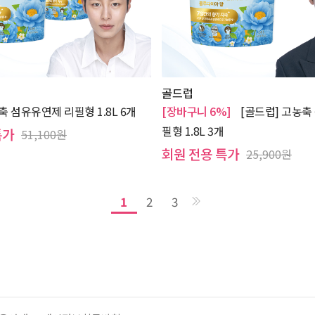
골드럽
축 섬유유연제 리필형 1.8L 6개
[장바구니 6%]
[골드럽] 고농축
필형 1.8L 3개
특가
51,100원
회원 전용 특가
25,900원
1
2
3