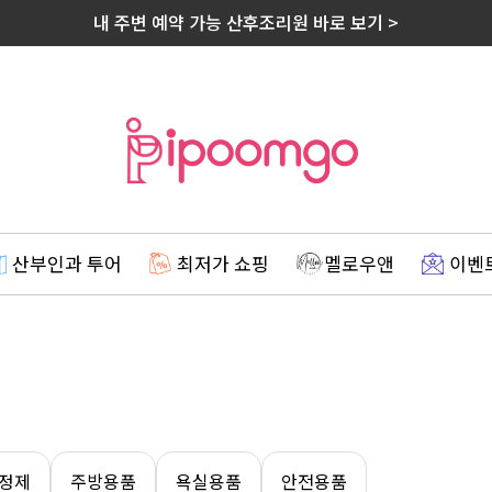
내 주변 예약 가능 산후조리원 바로 보기 >
산부인과 투어
최저가 쇼핑
멜로우앤
이벤
세정제
주방용품
욕실용품
안전용품