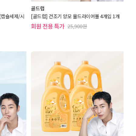
골드럽
(캡슐세제/시
[골드럽] 건조기 양모 울드라이어볼 4개입 1개
회원 전용 특가
25,900원