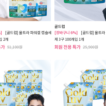
골드럽
]
[골드럽] 울트라 파워겔 캡슐세
[장바구니 6%]
[골드럽] 울트라
입 2개
제 3구 100개입 1개
특가
회원 전용 특가
51,100원
25,900원