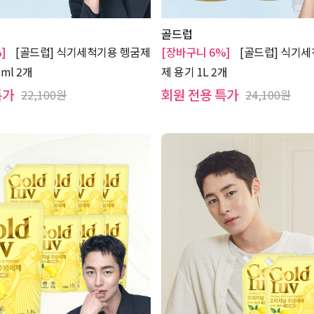
골드럽
]
[골드럽] 식기세척기용 헹굼제
[장바구니 6%]
[골드럽] 식기세
ml 2개
제 용기 1L 2개
특가
회원 전용 특가
22,100원
24,100원