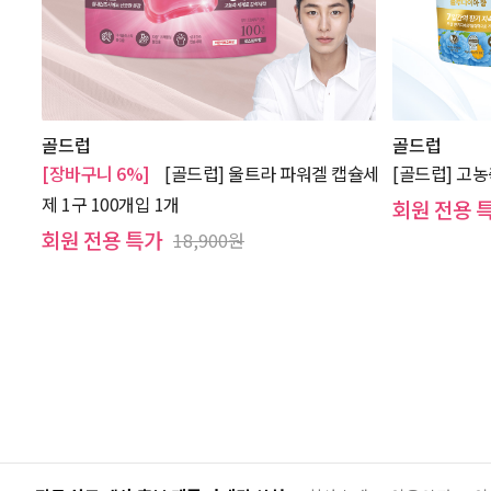
골드럽
골드럽
[장바구니 6%]
[골드럽] 울트라 파워겔 캡슐세
[골드럽] 고농
제 1구 100개입 1개
회원 전용 
회원 전용 특가
18,900원