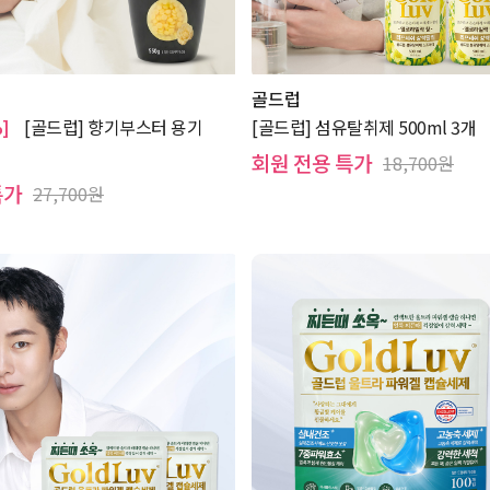
골드럽
]
[골드럽] 향기부스터 용기
[골드럽] 섬유탈취제 500ml 3개
회원 전용 특가
18,700원
특가
27,700원