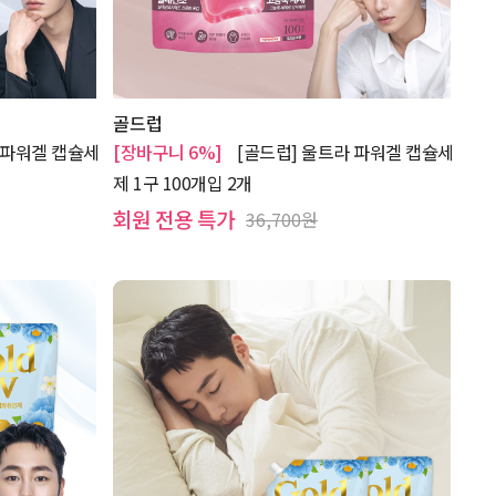
골드럽
 파워겔 캡슐세
[장바구니 6%]
[골드럽] 울트라 파워겔 캡슐세
제 1구 100개입 2개
회원 전용 특가
36,700원