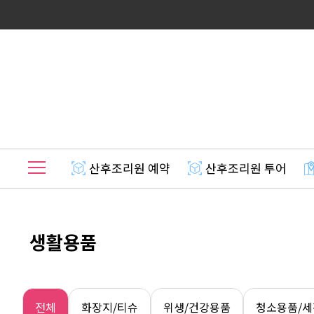
산후조리원 예약
산후조리원 투어
생활용품
전체
화장지/티슈
위생/건강용품
청소용품/