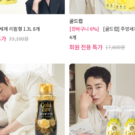
골드럽
세제 리필형 1.3L 8개
[장바구니 6%]
[골드럽] 주방세제
4개
특가
33,100원
회원 전용 특가
17,600원