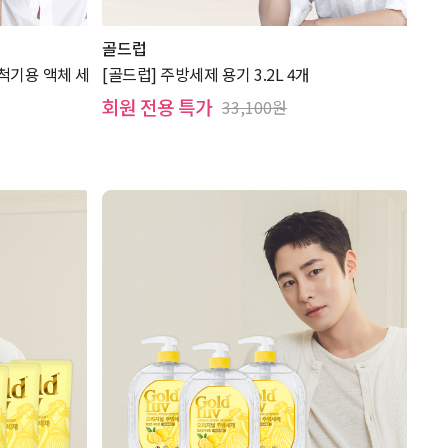
골드럽
척기용 액체 세
[골드럽] 주방세제 용기 3.2L 4개
회원 전용 특가
33,100원