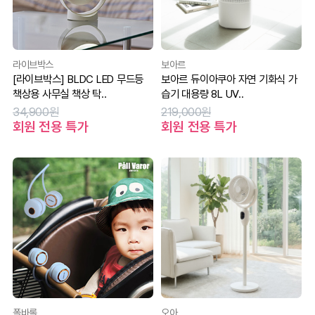
라이브박스
보아르
[라이브박스] BLDC LED 무드등
보아르 듀이아쿠아 자연 기화식 가
책상용 사무실 책상 탁..
습기 대용량 8L UV..
34,900원
219,000원
회원 전용 특가
회원 전용 특가
폴바롤
오아