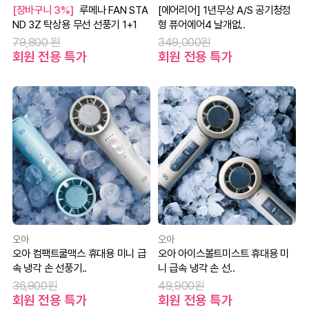
[장바구니 3%]
루메나 FAN STA
[에어리어] 1년무상 A/S 공기청정
ND 3Z 탁상용 무선 선풍기 1+1
형 퓨어에어4 날개없..
79,800 원
349,000원
회원 전용 특가
회원 전용 특가
오아
오아
오아 컴팩트쿨맥스 휴대용 미니 급
오아 아이스볼트미스트 휴대용 미
속 냉각 손 선풍기..
니 급속 냉각 손 선..
36,900원
49,900원
회원 전용 특가
회원 전용 특가