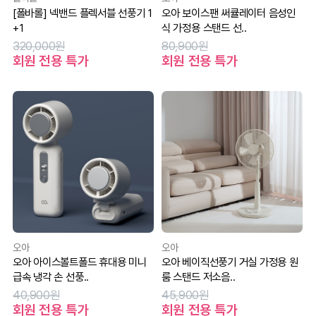
[폴바롤] 넥밴드 플렉서블 선풍기 1
오아 보이스팬 써큘레이터 음성인
+1
식 가정용 스탠드 선..
320,000원
80,900원
회원 전용 특가
회원 전용 특가
오아
오아
오아 아이스볼트폴드 휴대용 미니
오아 베이직선풍기 거실 가정용 원
급속 냉각 손 선풍..
룸 스탠드 저소음..
40,900원
45,900원
회원 전용 특가
회원 전용 특가