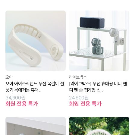
오아
라이브박스
오아 아이스넥밴드 무선 목걸이 선
[라이브박스] 무선 휴대용 미니 핸
풍기 목에거는 휴대..
디 팬 손 집게형 선..
34,900원
24,900원
회원 전용 특가
회원 전용 특가