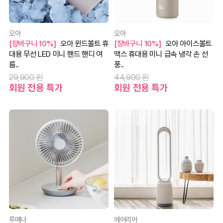
오아
오아
[장바구니 10%]
오아 윈드볼트 휴
[장바구니 10%]
오아 아이스볼트
대용 무선 LED 미니 핸드 핸디 여
맥스 휴대용 미니 급속 냉각 손 선
름..
풍..
29,900 원
44,900 원
회원 전용 특가
회원 전용 특가
루메나
에어리어