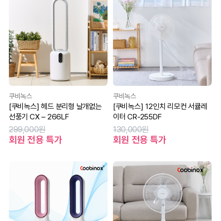
쿠비녹스
쿠비녹스
[쿠비녹스] 헤드 분리형 날개없는
[쿠비녹스] 12인치 리모컨 서큘레
선풍기 CX – 266LF
이터 CR-255DF
299,000원
130,000원
회원 전용 특가
회원 전용 특가