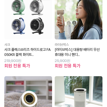
샤크
라이브박스
샤크 플렉스브리즈 하이드로고 FA
[라이브박스] 대용량 배터리 무선
050KR 블랙 화이트..
휴대용 미니 핸디..
219,900원
25,900원
회원 전용 특가
회원 전용 특가