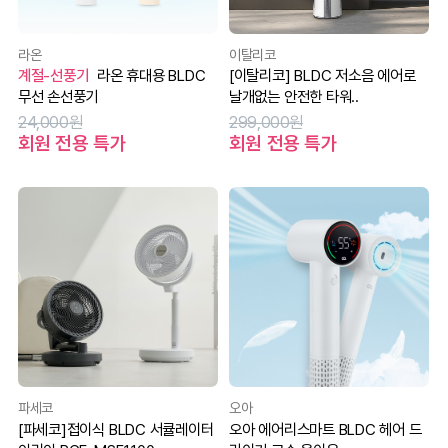
라온
이탈리코
계절-선풍기
라온 휴대용 BLDC
[이탈리코] BLDC 저소음 에어로
무선 손선풍기
날개없는 안전한 타워..
24,000원
299,000원
회원 전용 특가
회원 전용 특가
파세코
오아
[파세코]접이식 BLDC 서큘레이터
오아 에어리스마트 BLDC 헤어 드