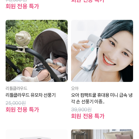
회원 전용 특가
리틀클라우드
오아
리틀클라우드 유모차 선풍기
오아 컴팩트쿨 휴대용 미니 급속 냉
각 손 선풍기 이중..
25,000원
회원 전용 특가
39,900원
회원 전용 특가