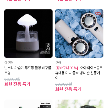
아오라
오아
빗소리 가습기 무드등 물멍 비구름
[장바구니 10%]
오아 아이스볼트
조명
휴대용 미니 급속 냉각 손 선풍기
이..
68,000원
회원 전용 특가
39,900 원
회원 전용 특가