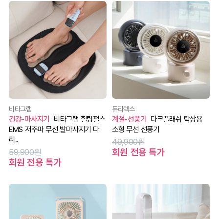
비타그램
듀라텍스
건강-마사지기
비타그램 힐링펄스
계절-선풍기
다크플래쉬 탁상용
EMS 저주파 무선 발마사지기 다
소형 무선 선풍기
리..
49,900원
회원 전용 특가
59,900원
회원 전용 특가