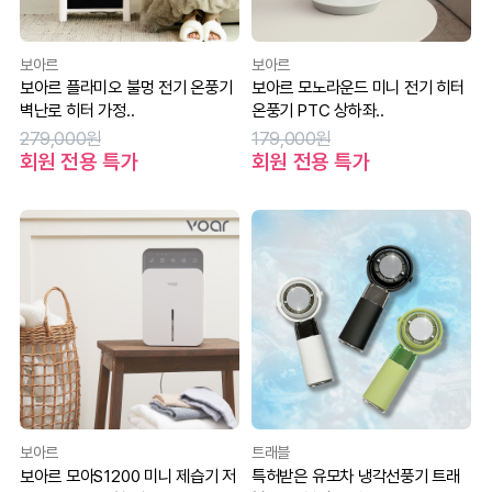
보아르
보아르
보아르 플라미오 불멍 전기 온풍기
보아르 모노라운드 미니 전기 히터
벽난로 히터 가정..
온풍기 PTC 상하좌..
279,000원
179,000원
회원 전용 특가
회원 전용 특가
보아르
트래블
보아르 모아S1200 미니 제습기 저
특허받은 유모차 냉각선풍기 트래