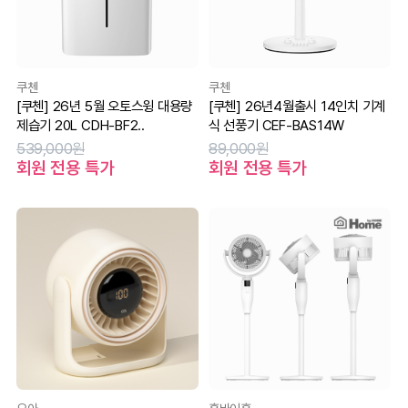
쿠첸
쿠첸
[쿠첸] 26년 5월 오토스윙 대용량
[쿠첸] 26년4월출시 14인치 기계
제습기 20L CDH-BF2..
식 선풍기 CEF-BAS14W
539,000원
89,000원
회원 전용 특가
회원 전용 특가