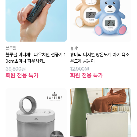
블루필
휴비딕
블루필 미니제트파우치팬 선풍기 1
휴비딕 디지털 탕온도계 아기 욕조
0cm초미니 파우치키..
온도계 곰돌이
39,800원
12,900원
회원 전용 특가
회원 전용 특가