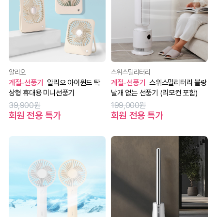
알리오
스위스밀리터리
계절-선풍기
알리오 아이윈드 탁
계절-선풍기
스위스밀리터리 블랑
상형 휴대용 미니선풍기
날개 없는 선풍기 (리모컨 포함)
39,900원
199,000원
회원 전용 특가
회원 전용 특가