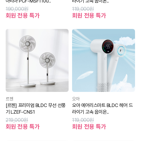
아리아 PCF-MSF1100..
라이기 고속 음이온..
190,000원
119,000원
회원 전용 특가
회원 전용 특가
르젠
오아
[르젠] 프리미엄 BLDC 무선 선풍
오아 에어리스마트 BLDC 헤어 드
기 LZEF-CNS1
라이기 고속 음이온..
219,000원
119,000원
회원 전용 특가
회원 전용 특가