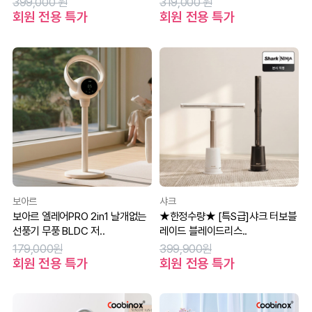
399,000 원
319,000 원
회원 전용 특가
회원 전용 특가
보아르
샤크
보아르 엘레어PRO 2in1 날개없는
★한정수량★ [특S급]샤크 터보블
선풍기 무풍 BLDC 저..
레이드 블레이드리스..
179,000원
399,900원
회원 전용 특가
회원 전용 특가