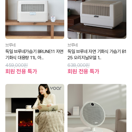
브루네
브루네
독일 브루네가습기 BRUNE11 자연
독일 브루네 자연 기화식 가습기 B1
기화식 대용량 11L 아..
25 오리지날모델 1..
459,000원
638,000원
회원 전용 특가
회원 전용 특가