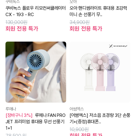
쿠비녹스
오아
쿠비녹스 플로우 리모컨써큘레이터
오아 핸디썸라이트 휴대용 초강력
CX - 193 - RC
미니 손 선풍기 무..
130,000원
34,900원
회원 전용 특가
회원 전용 특가
루메나
어썸엑스
[장바구니 3%]
루메나 FAN PRO
[어썸엑스] 저소음 초경량 3단 손풍
JET 프리미엄 휴대용 무선 선풍기
기+(증정)휴대폰..
1+1
10,900원
회원 전용 특가
78,500 원