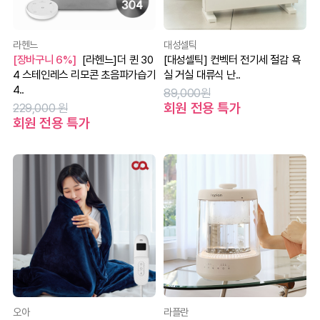
라헨느
대성셀틱
[장바구니 6%]
[라헨느]더 퀸 30
[대성셀틱] 컨벡터 전기세 절감 욕
4 스테인레스 리모콘 초음파가습기
실 거실 대류식 난..
4..
89,000원
회원 전용 특가
229,000 원
회원 전용 특가
오아
라플란