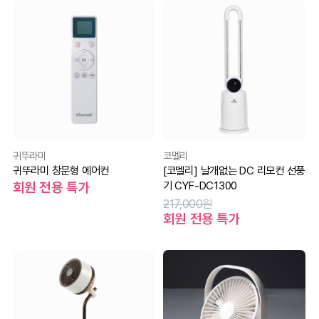
귀뚜라미
코멜리
귀뚜라미 창문형 에어컨
[코멜리] 날개없는 DC 리모컨 선풍
기 CYF-DC1300
회원 전용 특가
217,000원
회원 전용 특가