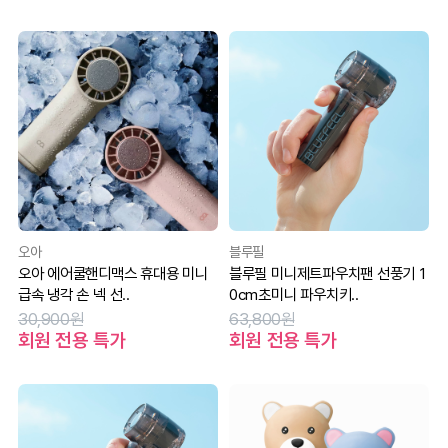
오아
블루필
오아 에어쿨핸디맥스 휴대용 미니
블루필 미니제트파우치팬 선풍기 1
급속 냉각 손 넥 선..
0cm초미니 파우치키..
30,900원
63,800원
회원 전용 특가
회원 전용 특가