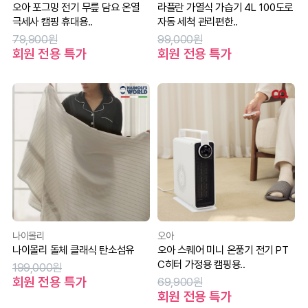
오아 포그밍 전기 무릎 담요 온열
라플란 가열식 가습기 4L 100도로
극세사 캠핑 휴대용..
자동 세척 관리편한..
79,900원
99,000원
회원 전용 특가
회원 전용 특가
나이몰리
오아
나이몰리 돌체 클래식 탄소섬유
오아 스퀘어 미니 온풍기 전기 PT
C히터 가정용 캠핑용..
199,000원
회원 전용 특가
69,900원
회원 전용 특가