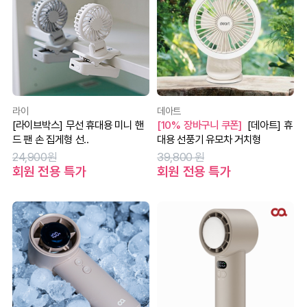
라이
데아트
[라이브박스] 무선 휴대용 미니 핸
[10% 장바구니 쿠폰]
[데아트] 휴
드 팬 손 집게형 선..
대용 선풍기 유모차 거치형
24,900원
39,800 원
회원 전용 특가
회원 전용 특가