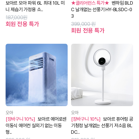
보아르 모아 파워 6L 최대 10L 미
★클리어런스 특가★
벤하임 BLD
니 제습기 가정용 소..
C 날개없는 선풍기 HY-BLSDC-0
3
187,000원
회원 전용 특가
399,000 원
회원 전용 특가
오아
오아
[장바구니 10%]
보아르 에어로센
[장바구니 10%]
보아르 퓨어링 공
이동식 에어컨 실외기 없는 이동
기청정 날개없는 선풍기 저소음 BL
형..
DC..