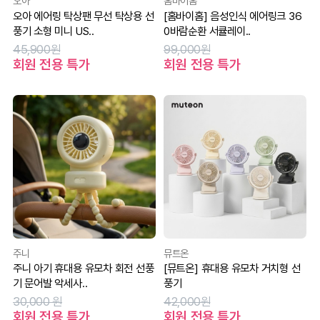
오아
홈바이홈
오아 에어링 탁상팬 무선 탁상용 선
[홈바이홈] 음성인식 에어링크 36
풍기 소형 미니 US..
0바람순환 서큘레이..
45,900원
99,000원
회원 전용 특가
회원 전용 특가
주니
뮤트온
주니 아기 휴대용 유모차 회전 선풍
[뮤트온] 휴대용 유모차 거치형 선
기 문어발 악세사..
풍기
30,000 원
42,000원
회원 전용 특가
회원 전용 특가