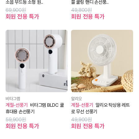
소음 무드등 소형 원..
블 쿨링 핸디 손선풍..
69,900원
49,800원
회원 전용 특가
회원 전용 특가
비타그램
알리오
계절-선풍기
비타그램 BLDC 쿨
계절-선풍기
알리오 탁상용 레트
휴대용 손선풍기
로 무선 선풍기
59,900원
49,900원
회원 전용 특가
회원 전용 특가