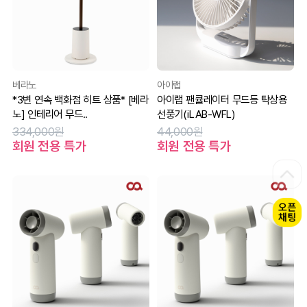
베라노
아이랩
*3변 연속 백화점 히트 상품* [베라
아이랩 팬큘레이터 무드등 탁상용
노] 인테리어 무드..
선풍기(iLAB-WFL)
334,000원
44,000원
회원 전용 특가
회원 전용 특가