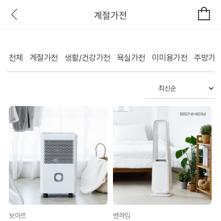
계절가전
전체
계절가전
생활/건강가전
욕실가전
이미용가전
주방가
보아르
벤하임